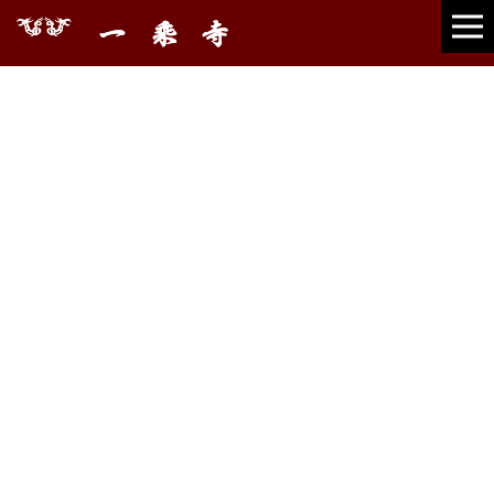
檀信徒様へ
HOME
|
ブログ
|
template.list
[%article_list_start%]
[!% if (image.url!="") { %]
[!% } %]
[%category%]
[%title%]